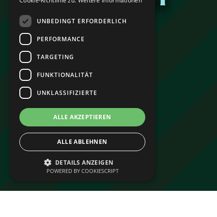
IN ZERMATT
Cookie-Richtlinie zu.
Weitere Informationen
UNBEDINGT ERFORDERLICH
PERFORMANCE
TARGETING
FUNKTIONALITÄT
UNKLASSIFIZIERTE
ALLE AKZEPTIEREN
ALLE ABLEHNEN
DETAILS ANZEIGEN
POWERED BY COOKIESCRIPT