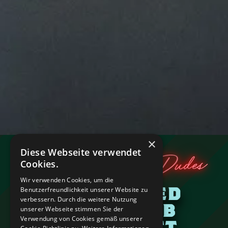
×
Diese Webseite verwendet
es
d
u
D
&
s
e
ome Ladi
c
Wel
Cookies.
Wir verwenden Cookies, um die
THE CHILLED
Benutzerfreundlichkeit unserer Website zu
verbessern. Durch die weitere Nutzung
ALPINE PUB
unserer Webseite stimmen Sie der
Verwendung von Cookies gemäß unserer